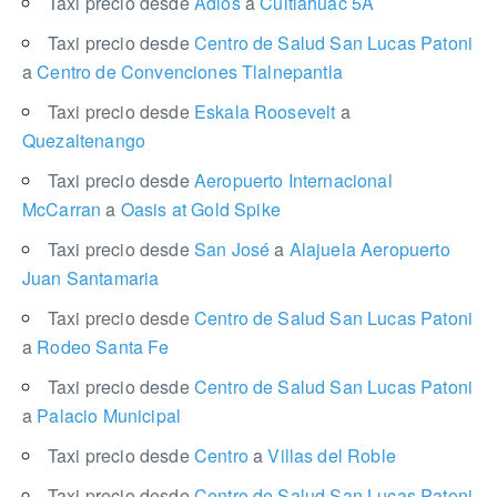
Taxi precio desde
Adios
a
Cuitláhuac 5A
Taxi precio desde
Centro de Salud San Lucas Patoni
a
Centro de Convenciones Tlalnepantla
Taxi precio desde
Eskala Roosevelt
a
Quezaltenango
Taxi precio desde
Aeropuerto Internacional
McCarran
a
Oasis at Gold Spike
Taxi precio desde
San José
a
Alajuela Aeropuerto
Juan Santamaria
Taxi precio desde
Centro de Salud San Lucas Patoni
a
Rodeo Santa Fe
Taxi precio desde
Centro de Salud San Lucas Patoni
a
Palacio Municipal
Taxi precio desde
Centro
a
Villas del Roble
Taxi precio desde
Centro de Salud San Lucas Patoni