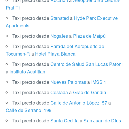
Taxi precio desde
Rocafort
a
Aeropuerto Barcelona-
Prat T1
Taxi precio desde
Stansted
a
Hyde Park Executive
Apartments
Taxi precio desde
Nogales
a
Plaza de Maipú
Taxi precio desde
Parada del Aeropuerto de
Tocumen-R
a
Hotel Playa Blanca
Taxi precio desde
Centro de Salud San Lucas Patoni
a
Instituto Acatitlan
Taxi precio desde
Nuevas Palomas
a
IMSS 1
Taxi precio desde
Coslada
a
Grao de Gandía
Taxi precio desde
Calle de Antonio López, 57
a
Calle de Serrano, 199
Taxi precio desde
Santa Cecilia
a
San Juan de Dios