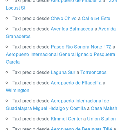
Taxi precio desde
Aeropuerto de Filadelfia
a
1234
Locust St
Taxi precio desde
Chivo Chivo
a
Calle 54 Este
Taxi precio desde
Avenida Balmaceda
a
Avenida
Granaderos
Taxi precio desde
Paseo Río Sonora Norte 172
a
Aeropuerto Internacional General Ignacio Pesqueira
Garcia
Taxi precio desde
Laguna Sur
a
Torreoncitos
Taxi precio desde
Aeropuerto de Filadelfia
a
Wilmington
Taxi precio desde
Aeropuerto Internacional de
Guadalajara Miguel Hidalgo y Costilla
a
Casa Malish
Taxi precio desde
Kimmel Center
a
Union Station
Taxi precio desde
Aeropuerto de Beauvais Tillé
a