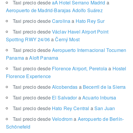
Taxi precio desde
aA Hotel Serrano Madrid
a
Aeropuerto de Madrid-Barajas Adolfo Suárez
Taxi precio desde
Carolina
a
Hato Rey Sur
Taxi precio desde
Václav Havel Airport Point
Spotting RWY 24/06
a
Černý Most
Taxi precio desde
Aeropuerto Internacional Tocumen
Panama
a
Aloft Panama
Taxi precio desde
Florence Airport, Peretola
a
Hostel
Florence Experience
Taxi precio desde
Alcobendas
a
Becerril de la Sierra
Taxi precio desde
El Salvador
a
Acuario Inbursa
Taxi precio desde
Hato Rey Central
a
San Juan
Taxi precio desde
Velodrom
a
Aeropuerto de Berlín-
Schönefeld