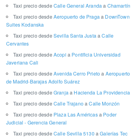
Taxi precio desde
Calle General Aranda
a
Chamartín
Taxi precio desde
Aeropuerto de Praga
a
DownTown
Suites Kodanska
Taxi precio desde
Sevilla Santa Justa
a
Calle
Cervantes
Taxi precio desde
Acopi
a
Pontificia Universidad
Javeriana Cali
Taxi precio desde
Avenida Cerro Prieto
a
Aeropuerto
de Madrid-Barajas Adolfo Suárez
Taxi precio desde
Granja
a
Hacienda La Providencia
Taxi precio desde
Calle Trajano
a
Calle Monzón
Taxi precio desde
Plaza Las Américas
a
Poder
Judicial - Gerencia General
Taxi precio desde
Calle Sevilla 5130
a
Galerías Tec