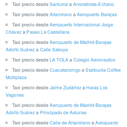
Taxi precio desde
Santurce
a
Amorebieta-Echano
Taxi precio desde
Altamirano
a
Aeropuerto Barajas
Taxi precio desde
Aeropuerto Internacional Jorge
Chávez
a
Paseo La Castellana
Taxi precio desde
Aeropuerto de Madrid-Barajas
Adolfo Suárez
a
Calle Saboya
Taxi precio desde
LA TOLA
a
Colegio Aeronautico
Taxi precio desde
Cuscatancingo
a
Starbucks Coffee
Multiplaza
Taxi precio desde
Jaime Zudáñez
a
Haras Los
Vagones
Taxi precio desde
Aeropuerto de Madrid-Barajas
Adolfo Suárez
a
Principado de Asturias
Taxi precio desde
Calle de Altamirano
a
Aeropuerto