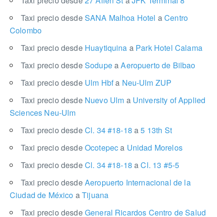
Taxi precio desde
27 Allen St
a
JFK Terminal 8
Taxi precio desde
SANA Malhoa Hotel
a
Centro
Colombo
Taxi precio desde
Huaytiquina
a
Park Hotel Calama
Taxi precio desde
Sodupe
a
Aeropuerto de Bilbao
Taxi precio desde
Ulm Hbf
a
Neu-Ulm ZUP
Taxi precio desde
Nuevo Ulm
a
University of Applied
Sciences Neu-Ulm
Taxi precio desde
Cl. 34 #18-18
a
5 13th St
Taxi precio desde
Ocotepec
a
Unidad Morelos
Taxi precio desde
Cl. 34 #18-18
a
Cl. 13 #5-5
Taxi precio desde
Aeropuerto Internacional de la
Ciudad de México
a
Tijuana
Taxi precio desde
General Ricardos Centro de Salud