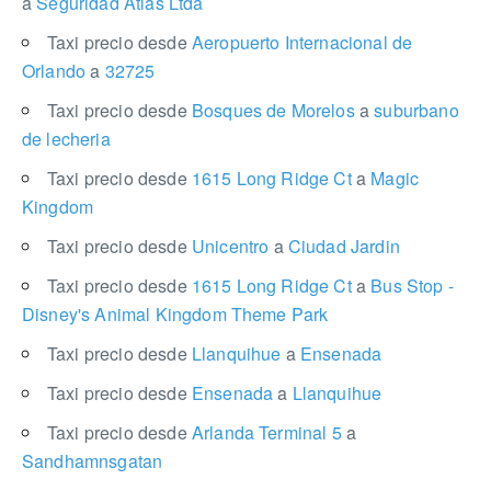
a
Seguridad Atlas Ltda
Taxi precio desde
Aeropuerto Internacional de
Orlando
a
32725
Taxi precio desde
Bosques de Morelos
a
suburbano
de lecheria
Taxi precio desde
1615 Long Ridge Ct
a
Magic
Kingdom
Taxi precio desde
Unicentro
a
Ciudad Jardin
Taxi precio desde
1615 Long Ridge Ct
a
Bus Stop -
Disney's Animal Kingdom Theme Park
Taxi precio desde
Llanquihue
a
Ensenada
Taxi precio desde
Ensenada
a
Llanquihue
Taxi precio desde
Arlanda Terminal 5
a
Sandhamnsgatan