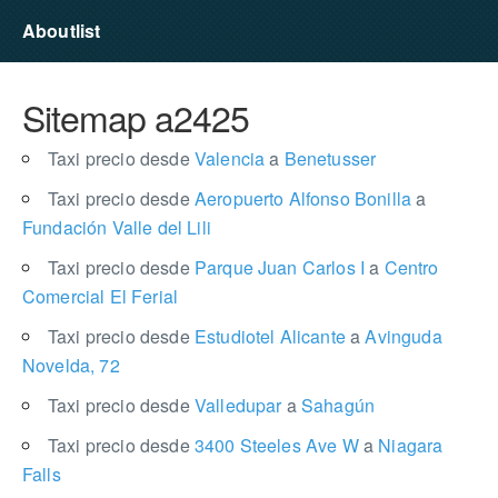
Aboutlist
Sitemap a2425
Taxi precio desde
Valencia
a
Benetusser
Taxi precio desde
Aeropuerto Alfonso Bonilla
a
Fundación Valle del Lili
Taxi precio desde
Parque Juan Carlos I
a
Centro
Comercial El Ferial
Taxi precio desde
Estudiotel Alicante
a
Avinguda
Novelda, 72
Taxi precio desde
Valledupar
a
Sahagún
Taxi precio desde
3400 Steeles Ave W
a
Niagara
Falls