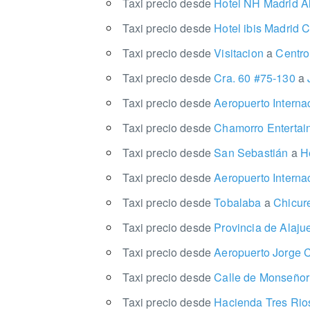
Taxi precio desde
Hotel NH Madrid A
Taxi precio desde
Hotel ibis Madrid 
Taxi precio desde
Visitacion
a
Centro
Taxi precio desde
Cra. 60 #75-130
a
J
Taxi precio desde
Aeropuerto Interna
Taxi precio desde
Chamorro Entertai
Taxi precio desde
San Sebastián
a
He
Taxi precio desde
Aeropuerto Intern
Taxi precio desde
Tobalaba
a
Chicur
Taxi precio desde
Provincia de Alaju
Taxi precio desde
Aeropuerto Jorge 
Taxi precio desde
Calle de Monseño
Taxi precio desde
Hacienda Tres Ri