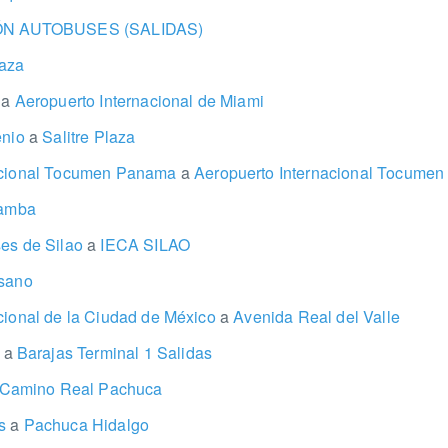
N AUTOBUSES (SALIDAS)
laza
e
a
Aeropuerto Internacional de Miami
enio
a
Salitre Plaza
nacional Tocumen Panama
a
Aeropuerto Internacional Tocume
amba
ses de Silao
a
IECA SILAO
sano
cional de la Ciudad de México
a
Avenida Real del Valle
7
a
Barajas Terminal 1 Salidas
Camino Real Pachuca
as
a
Pachuca Hidalgo