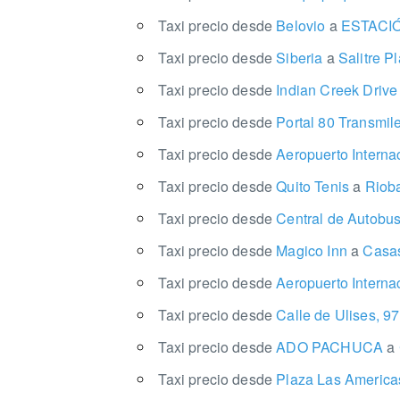
Taxi precio desde
Belovio
a
ESTACIÓ
Taxi precio desde
Siberia
a
Salitre P
Taxi precio desde
Indian Creek Driv
Taxi precio desde
Portal 80 Transmil
Taxi precio desde
Aeropuerto Inter
Taxi precio desde
Quito Tenis
a
Riob
Taxi precio desde
Central de Autobu
Taxi precio desde
Magico Inn
a
Casa
Taxi precio desde
Aeropuerto Interna
Taxi precio desde
Calle de Ulises, 9
Taxi precio desde
ADO PACHUCA
a
Taxi precio desde
Plaza Las Americ