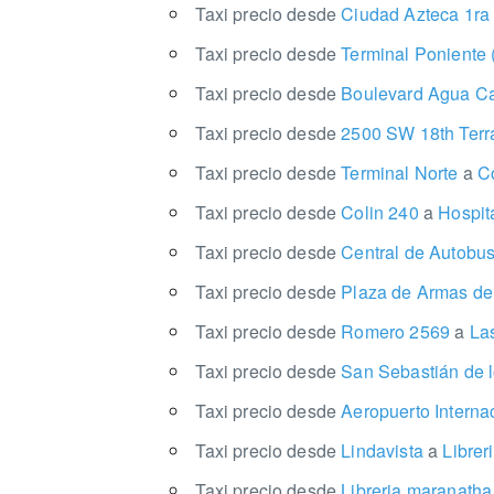
Taxi precio desde
Ciudad Azteca 1ra
Taxi precio desde
Terminal Poniente
Taxi precio desde
Boulevard Agua Ca
Taxi precio desde
2500 SW 18th Ter
Taxi precio desde
Terminal Norte
a
Co
Taxi precio desde
Colin 240
a
Hospita
Taxi precio desde
Central de Autobu
Taxi precio desde
Plaza de Armas de
Taxi precio desde
Romero 2569
a
Las
Taxi precio desde
San Sebastián de 
Taxi precio desde
Aeropuerto Interna
Taxi precio desde
Lindavista
a
Librer
Taxi precio desde
Libreria maranatha