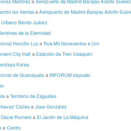
lonso Martínez
a
Aeropuerto de Madrid-Barajas Adolfo Suárez
Centro las Ventas
a
Aeropuerto de Madrid-Barajas Adolfo Suár
 Urbano Benito Juárez
ardines de la Eternidad
cional Hercílio Luz
a
Rua Mil Novecentos e Um
nment City Hall
a
Estación de Tren Usaquén
ndaya Kalea
acional de Guanajuato
a
INFORUM Irapuato
eo
ela
a
Territorio de Zaguates
Chavez' Callao
a
Jose Gonzalez
r Oscar Romero
a
El Jardín de La Máquina
os
a
Centro