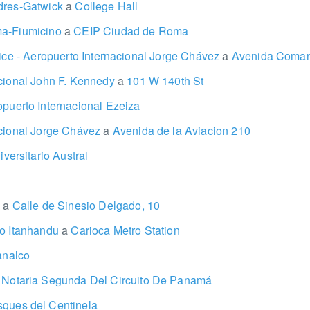
dres-Gatwick
a
College Hall
ma-Fiumicino
a
CEIP Ciudad de Roma
fice - Aeropuerto Internacional Jorge Chávez
a
Avenida Coman
acional John F. Kennedy
a
101 W 140th St
puerto Internacional Ezeiza
acional Jorge Chávez
a
Avenida de la Aviacion 210
versitario Austral
s
a
Calle de Sinesio Delgado, 10
io Itanhandu
a
Carioca Metro Station
analco
Notaria Segunda Del Circuito De Panamá
ques del Centinela