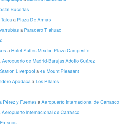
stal Bucerias
 Talca
a
Plaza De Armas
varrubias
a
Paradero Tlahuac
rd
uses
a
Hotel Suites Mexico Plaza Campestre
a
Aeropuerto de Madrid-Barajas Adolfo Suárez
Station Liverpool
a
48 Mount Pleasant
endero Apodaca
a
Los Pilares
a Pérez y Fuentes
a
Aeropuerto Internacional de Carrasco
a
Aeropuerto Internacional de Carrasco
 Fresnos