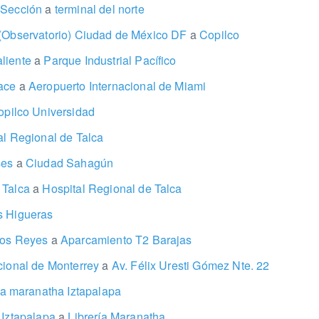
 Sección
a
terminal del norte
 (Observatorio) Ciudad de México DF
a
Copilco
liente
a
Parque Industrial Pacífico
race
a
Aeropuerto Internacional de Miami
pilco Universidad
l Regional de Talca
ses
a
Ciudad Sahagún
 Talca
a
Hospital Regional de Talca
 Higueras
los Reyes
a
Aparcamiento T2 Barajas
cional de Monterrey
a
Av. Félix Uresti Gómez Nte. 22
ia maranatha Iztapalapa
 Iztapalapa
a
Librería Maranatha