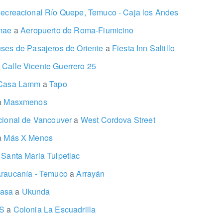
ecreacional Río Quepe, Temuco - Caja los Andes
omae
a
Aeropuerto de Roma-Fiumicino
uses de Pasajeros de Oriente
a
Fiesta Inn Saltillo
Calle Vicente Guerrero 25
a Casa Lamm
a
Tapo
a
Masxmenos
acional de Vancouver
a
West Cordova Street
a
Más X Menos
Santa Maria Tulpetlac
Araucanía - Temuco
a
Arrayán
basa
a
Ukunda
SS
a
Colonia La Escuadrilla