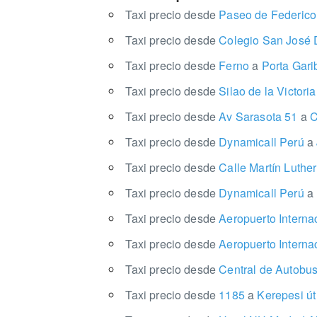
Taxi precio desde
Paseo de Federico
Taxi precio desde
Colegio San José 
Taxi precio desde
Ferno
a
Porta Gari
Taxi precio desde
Silao de la Victori
Taxi precio desde
Av Sarasota 51
a
C
Taxi precio desde
Dynamicall Perú
a
Taxi precio desde
Calle Martín Luthe
Taxi precio desde
Dynamicall Perú
a
Taxi precio desde
Aeropuerto Interna
Taxi precio desde
Aeropuerto Intern
Taxi precio desde
Central de Autobu
Taxi precio desde
1185
a
Kerepesi út