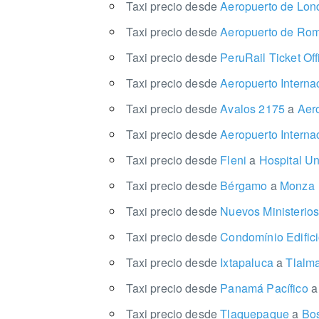
Taxi precio desde
Aeropuerto de Lon
Taxi precio desde
Aeropuerto de Ro
Taxi precio desde
PeruRail Ticket Of
Taxi precio desde
Aeropuerto Intern
Taxi precio desde
Avalos 2175
a
Aero
Taxi precio desde
Aeropuerto Intern
Taxi precio desde
Fleni
a
Hospital Uni
Taxi precio desde
Bérgamo
a
Monza
Taxi precio desde
Nuevos Ministerio
Taxi precio desde
Condomínio Edific
Taxi precio desde
Ixtapaluca
a
Tlalm
Taxi precio desde
Panamá Pacífico
a
Taxi precio desde
Tlaquepaque
a
Bos