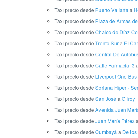
Taxi precio desde
Puerto Vallarta
a
Ho
Taxi precio desde
Plaza de Armas de
Taxi precio desde
Chalco de Díaz Co
Taxi precio desde
Trento Sur
a
El Ca
Taxi precio desde
Central De Autob
Taxi precio desde
Calle Farmacia, 3
Taxi precio desde
Liverpool One Bus 
Taxi precio desde
Soriana Híper - S
Taxi precio desde
San José
a
Gilroy
Taxi precio desde
Avenida Juan Marí
Taxi precio desde
Juan María Pérez
Taxi precio desde
Cumbayá
a
De los