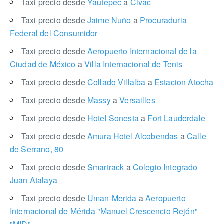
Taxi precio desde
Yautepec
a
Civac
Taxi precio desde
Jaime Nuño
a
Procuraduria
Federal del Consumidor
Taxi precio desde
Aeropuerto Internacional de la
Ciudad de México
a
Villa Internacional de Tenis
Taxi precio desde
Collado Villalba
a
Estacion Atocha
Taxi precio desde
Massy
a
Versailles
Taxi precio desde
Hotel Sonesta
a
Fort Lauderdale
Taxi precio desde
Amura Hotel Alcobendas
a
Calle
de Serrano, 80
Taxi precio desde
Smartrack
a
Colegio Integrado
Juan Atalaya
Taxi precio desde
Uman-Merida
a
Aeropuerto
Internacional de Mérida "Manuel Crescencio Rejón"