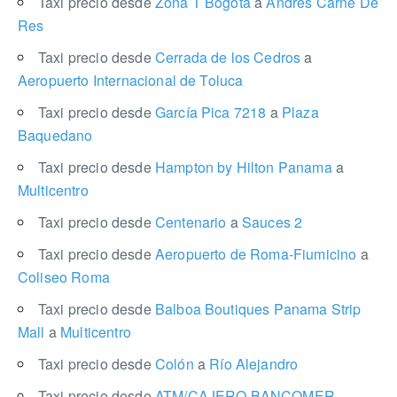
Taxi precio desde
Zona T Bogotá
a
Andrés Carne De
Res
Taxi precio desde
Cerrada de los Cedros
a
Aeropuerto Internacional de Toluca
Taxi precio desde
García Pica 7218
a
Plaza
Baquedano
Taxi precio desde
Hampton by Hilton Panama
a
Multicentro
Taxi precio desde
Centenario
a
Sauces 2
Taxi precio desde
Aeropuerto de Roma-Fiumicino
a
Coliseo Roma
Taxi precio desde
Balboa Boutiques Panama Strip
Mall
a
Multicentro
Taxi precio desde
Colón
a
Río Alejandro
Taxi precio desde
ATM/CAJERO BANCOMER