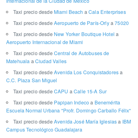
Internacional de la Ciudad de México
Taxi precio desde
Miami Beach
a
Cala Enterprises
Taxi precio desde
Aeropuerto de París-Orly
a
75020
Taxi precio desde
New Yorker Boutique Hotel
a
Aeropuerto Internacional de Miami
Taxi precio desde
Central de Autobuses de
Matehuala
a
Ciudad Valles
Taxi precio desde
Avenida Los Conquistadores
a
C.C. Plaza San Miguel
Taxi precio desde
CAPU
a
Calle 15-A Sur
Taxi precio desde
Papipan Indeco
a
Benemérita
Escuela Normal Urbana "Profr. Domingo Carballo Félix"
Taxi precio desde
Avenida José María Iglesias
a
IBM
Campus Tecnológico Guadalajara