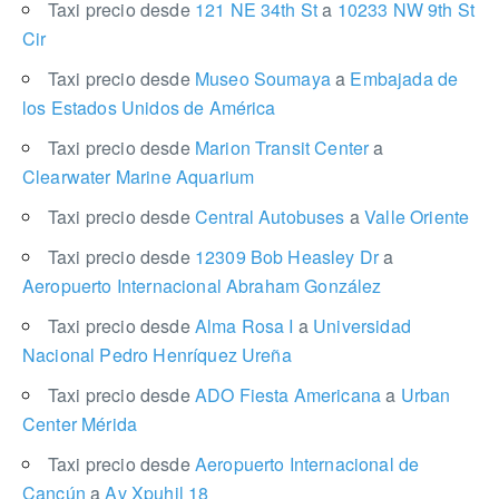
Taxi precio desde
121 NE 34th St
a
10233 NW 9th St
Cir
Taxi precio desde
Museo Soumaya
a
Embajada de
los Estados Unidos de América
Taxi precio desde
Marion Transit Center
a
Clearwater Marine Aquarium
Taxi precio desde
Central Autobuses
a
Valle Oriente
Taxi precio desde
12309 Bob Heasley Dr
a
Aeropuerto Internacional Abraham González
Taxi precio desde
Alma Rosa I
a
Universidad
Nacional Pedro Henríquez Ureña
Taxi precio desde
ADO Fiesta Americana
a
Urban
Center Mérida
Taxi precio desde
Aeropuerto Internacional de
Cancún
a
Av Xpuhil 18