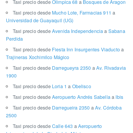
Taxi precio desde
Olimpica 68
a
Bosques de Aragon
Taxi precio desde
Mucho Lote, Farmacias 911
a
Universidad de Guayaquil (UG)
Taxi precio desde
Avenida Independencia
a
Sabana
Perdida
Taxi precio desde
Fiesta Inn Insurgentes Viaducto
a
Trajineras Xochimilco Mágico
Taxi precio desde
Darregueyra 2350
a
Av. Rivadavia
1900
Taxi precio desde
Loria 1
a
Obelisco
Taxi precio desde
Aeropuerto Andrés Sabella
a
Ibis
Taxi precio desde
Darregueira 2350
a
Av. Córdoba
2500
Taxi precio desde
Calle 643
a
Aeropuerto