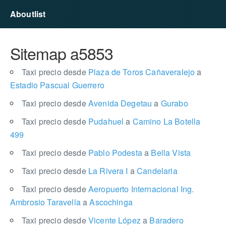
Aboutlist
Sitemap a5853
Taxi precio desde
Plaza de Toros Cañaveralejo
a
Estadio Pascual Guerrero
Taxi precio desde
Avenida Degetau
a
Gurabo
Taxi precio desde
Pudahuel
a
Camino La Botella
499
Taxi precio desde
Pablo Podesta
a
Bella Vista
Taxi precio desde
La Rivera I
a
Candelaria
Taxi precio desde
Aeropuerto Internacional Ing.
Ambrosio Taravella
a
Ascochinga
Taxi precio desde
Vicente López
a
Baradero