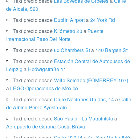
Taxi precio desde
Las Bóvedas de Cibeles
a
Calle
de Alcalá, 520
Taxi precio desde
Dublin Airport
a
24 York Rd
Taxi precio desde
Kilómetro 20
a
Puente
Internacional Paso Del Norte
Taxi precio desde
60 Chambers St
a
140 Bergen St
Taxi precio desde
Estación Central de Autobuses de
Leipzig
a
Hedwigstraße 11
Taxi precio desde
Valle Soleado (FOMERREY-107)
a
LEGO Operaciones de Mexico
Taxi precio desde
Calle Naciones Unidas, 14
a
Calle
de Albino Pérez Ayestarain
Taxi precio desde
Sao Paulo - La Maquinista
a
Aeropuerto de Gerona-Costa Brava
Taxi precio desde
Calle 49 314
a
Av. San Martín 840