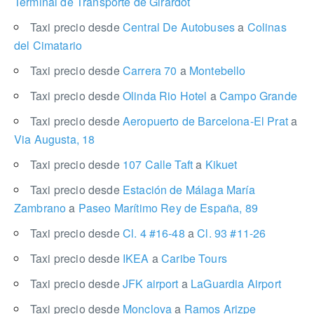
Terminal de Transporte de Girardot
Taxi precio desde
Central De Autobuses
a
Colinas
del Cimatario
Taxi precio desde
Carrera 70
a
Montebello
Taxi precio desde
Olinda Rio Hotel
a
Campo Grande
Taxi precio desde
Aeropuerto de Barcelona-El Prat
a
Via Augusta, 18
Taxi precio desde
107 Calle Taft
a
Kikuet
Taxi precio desde
Estación de Málaga María
Zambrano
a
Paseo Marítimo Rey de España, 89
Taxi precio desde
Cl. 4 #16-48
a
Cl. 93 #11-26
Taxi precio desde
IKEA
a
Caribe Tours
Taxi precio desde
JFK airport
a
LaGuardia Airport
Taxi precio desde
Monclova
a
Ramos Arizpe