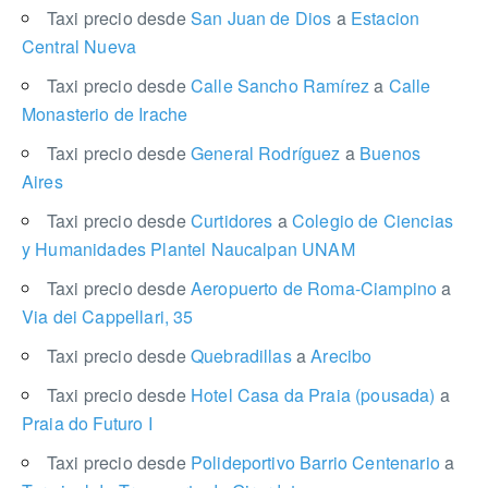
Taxi precio desde
San Juan de Dios
a
Estacion
Central Nueva
Taxi precio desde
Calle Sancho Ramírez
a
Calle
Monasterio de Irache
Taxi precio desde
General Rodríguez
a
Buenos
Aires
Taxi precio desde
Curtidores
a
Colegio de Ciencias
y Humanidades Plantel Naucalpan UNAM
Taxi precio desde
Aeropuerto de Roma-Ciampino
a
Via dei Cappellari, 35
Taxi precio desde
Quebradillas
a
Arecibo
Taxi precio desde
Hotel Casa da Praia (pousada)
a
Praia do Futuro I
Taxi precio desde
Polideportivo Barrio Centenario
a