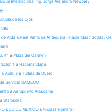
rque Internacional Ing. Jorge Alejandro Newbery
ey
arrubia de los Ojos
njito
z de Alda
a
Real Venta de Antequera - Haciendas / Bodas / Cel
land
ro, 44
a
Plaza del Carmen
stación 1
a
Racamandapa
ía Abril, 8
a
Tudela de Duero
 de Servicio SAMECO
entro
a
Aeropuerto Araucanía
a
a
Starbucks
O EDO DE MEXICO
a
Nicolas Romero I