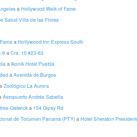
Ángeles
a
Hollywood Walk of Fame
e Salud Villa de las Flores
f Fame
a
Hollywood Inn Express South
3-9
a
Cra. 10 #23-63
bla
a
Ikonik Hotel Puebla
sidad
a
Avenida de Burgos
a
Zoológico La Aurora
a
Aeropuerto Andrés Sabella
dres-Gatwick
a
154 Gipsy Rd
acional de Tocumen Panamá (PTY)
a
Hotel Sheraton President