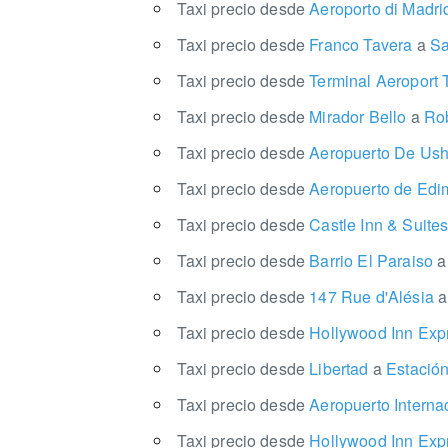
Taxi precio desde
Aeroporto di Madr
Taxi precio desde
Franco Tavera
a
Sa
Taxi precio desde
Terminal Aeroport
Taxi precio desde
Mirador Bello
a
Rob
Taxi precio desde
Aeropuerto De Ush
Taxi precio desde
Aeropuerto de Ed
Taxi precio desde
Castle Inn & Suite
Taxi precio desde
Barrio El Paraiso
a
Taxi precio desde
147 Rue d'Alésia
a
Taxi precio desde
Hollywood Inn Exp
Taxi precio desde
Libertad
a
Estación
Taxi precio desde
Aeropuerto Interna
Taxi precio desde
Hollywood Inn Exp