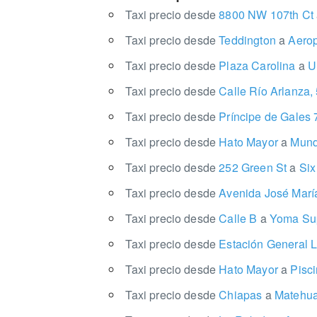
Taxi precio desde
8800 NW 107th Ct
Taxi precio desde
Teddington
a
Aerop
Taxi precio desde
Plaza Carolina
a
Un
Taxi precio desde
Calle Río Arlanza,
Taxi precio desde
Príncipe de Gales
Taxi precio desde
Hato Mayor
a
Mund
Taxi precio desde
252 Green St
a
Six
Taxi precio desde
Avenida José Marí
Taxi precio desde
Calle B
a
Yoma Sup
Taxi precio desde
Estación General
Taxi precio desde
Hato Mayor
a
Pisci
Taxi precio desde
Chiapas
a
Matehua