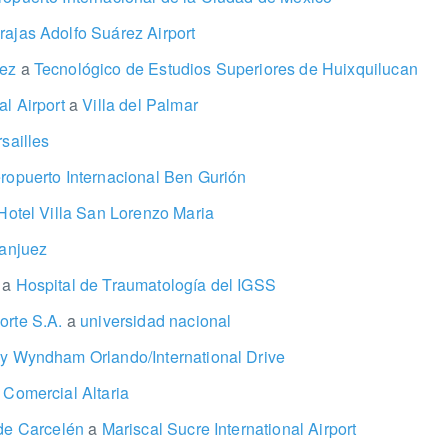
ajas Adolfo Suárez Airport
rez
a
Tecnológico de Estudios Superiores de Huixquilucan
al Airport
a
Villa del Palmar
sailles
opuerto Internacional Ben Gurión
otel Villa San Lorenzo Maria
anjuez
s
a
Hospital de Traumatología del IGSS
orte S.A.
a
universidad nacional
y Wyndham Orlando/International Drive
Comercial Altaria
 de Carcelén
a
Mariscal Sucre International Airport