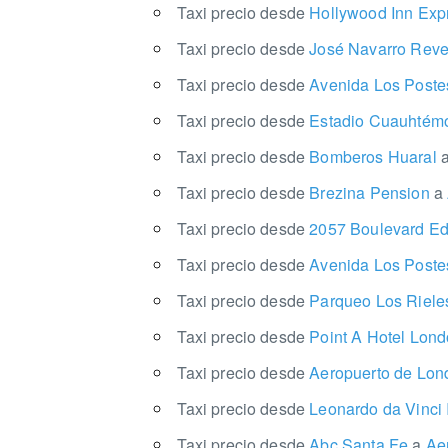
Taxi precio desde
Hollywood Inn Exp
Taxi precio desde
José Navarro Rever
Taxi precio desde
Avenida Los Poste
Taxi precio desde
Estadio Cuauhté
Taxi precio desde
Bomberos Huaral
Taxi precio desde
Brezina Pension
a
Taxi precio desde
2057 Boulevard Ed
Taxi precio desde
Avenida Los Post
Taxi precio desde
Parqueo Los Riel
Taxi precio desde
Point A Hotel Lond
Taxi precio desde
Aeropuerto de Lo
Taxi precio desde
Leonardo da Vinci I
Taxi precio desde
Abc Santa Fe
a
Aer