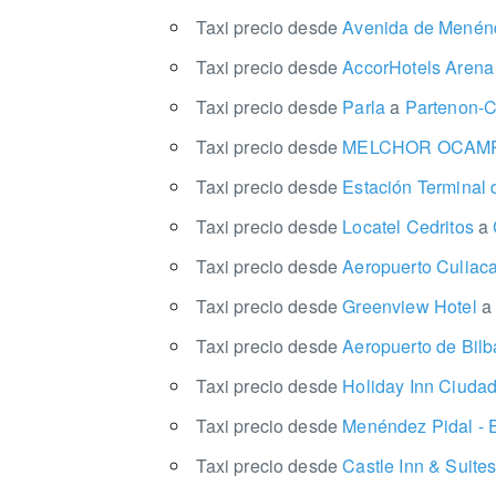
Taxi precio desde
Avenida de Menén
Taxi precio desde
AccorHotels Aren
Taxi precio desde
Parla
a
Partenon-
Taxi precio desde
MELCHOR OCAMP
Taxi precio desde
Estación Terminal
Taxi precio desde
Locatel Cedritos
a
Taxi precio desde
Aeropuerto Culiac
Taxi precio desde
Greenview Hotel
a
Taxi precio desde
Aeropuerto de Bil
Taxi precio desde
Holiday Inn Ciuda
Taxi precio desde
Menéndez Pidal - 
Taxi precio desde
Castle Inn & Suite