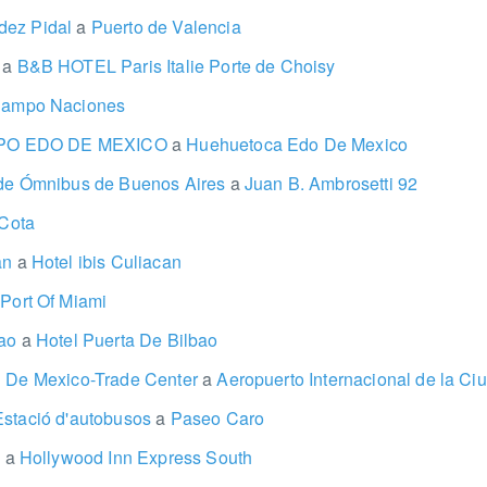
dez Pidal
a
Puerto de Valencia
a
a
B&B HOTEL Paris Italie Porte de Choisy
Campo Naciones
O EDO DE MEXICO
a
Huehuetoca Edo De Mexico
 de Ómnibus de Buenos Aires
a
Juan B. Ambrosetti 92
Cota
an
a
Hotel ibis Culiacan
Port Of Miami
bao
a
Hotel Puerta De Bilbao
d De Mexico-Trade Center
a
Aeropuerto Internacional de la Ci
Estació d'autobusos
a
Paseo Caro
s
a
Hollywood Inn Express South