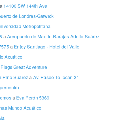
a
14100 SW 144th Ave
uerto de Londres-Gatwick
iversidad Metropolitana
 5
a
Aeropuerto de Madrid-Barajas Adolfo Suárez
 7575
a
Enjoy Santiago - Hotel del Valle
o Acuático
 Flags Great Adventure
a Pino Suárez
a
Av. Paseo Tollocan 31
ercentro
 Lemos
a
Eva Perón 5369
nas Mundo Acuático
la