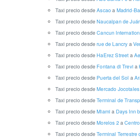
Taxi precio desde
Ascao
a
Madrid-Bar
Taxi precio desde
Naucalpan de Juá
Taxi precio desde
Cancun Internation
Taxi precio desde
rue de Lancry
a
Ver
Taxi precio desde
HaErez Street
a
Aer
Taxi precio desde
Fontana di Trevi
a
H
Taxi precio desde
Puerta del Sol
a
Ar
Taxi precio desde
Mercado Jocotale
Taxi precio desde
Terminal de Transp
Taxi precio desde
Miami
a
Days Inn b
Taxi precio desde
Morelos 2
a
Centro 
Taxi precio desde
Terminal Terrestre