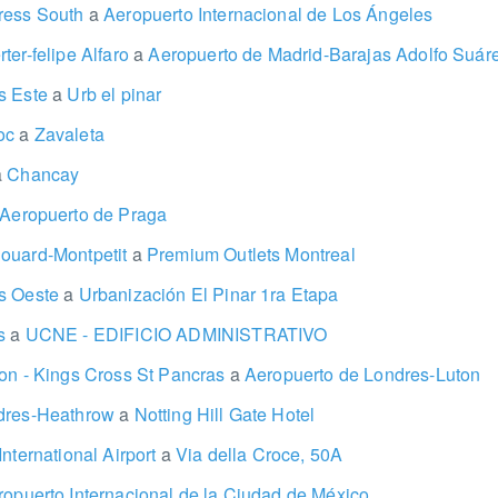
ress South
a
Aeropuerto Internacional de Los Ángeles
ter-felipe Alfaro
a
Aeropuerto de Madrid-Barajas Adolfo Suár
s Este
a
Urb el pinar
moc
a
Zavaleta
a
Chancay
Aeropuerto de Praga
ouard-Montpetit
a
Premium Outlets Montreal
es Oeste
a
Urbanización El Pinar 1ra Etapa
es
a
UCNE - EDIFICIO ADMINISTRATIVO
on - Kings Cross St Pancras
a
Aeropuerto de Londres-Luton
ndres-Heathrow
a
Notting Hill Gate Hotel
nternational Airport
a
Via della Croce, 50A
opuerto Internacional de la Ciudad de México