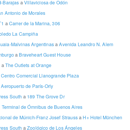
id-Barajas
a
Villaviciosa de Odón
n Antonio de Morales
 T1
a
Carrer de la Marina, 306
ledo La Campiña
uaia-Malvinas Argentinas
a
Avenida Leandro N. Alem
imburgo
a
Braveheart Guest House
s
a
The Outlets at Orange
Centro Comercial Llanogrande Plaza
Aeropuerto de París-Orly
ress South
a
189 The Grove Dr
 Terminal de Ómnibus de Buenos Aires
cional de Múnich-Franz Josef Strauss
a
H+ Hotel München
ress South
a
Zoológico de Los Ángeles