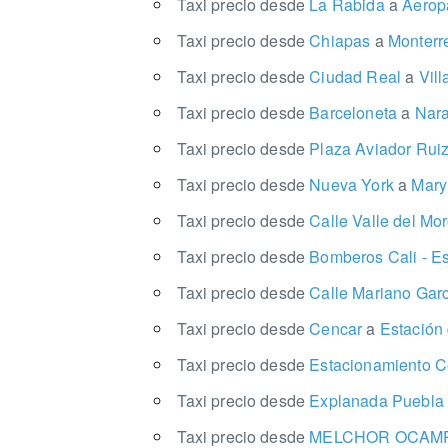
Taxi precio desde
La Rabida
a
Aeropa
Taxi precio desde
Chiapas
a
Monterr
Taxi precio desde
Ciudad Real
a
Vill
Taxi precio desde
Barceloneta
a
Nara
Taxi precio desde
Plaza Aviador Rui
Taxi precio desde
Nueva York
a
Mary
Taxi precio desde
Calle Valle del Mo
Taxi precio desde
Bomberos Cali - E
Taxi precio desde
Calle Mariano Garc
Taxi precio desde
Cencar
a
Estación
Taxi precio desde
Estacionamiento C
Taxi precio desde
Explanada Puebl
Taxi precio desde
MELCHOR OCAMP