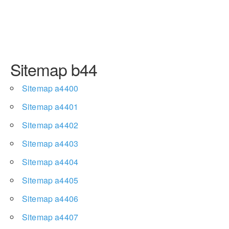
Sitemap b44
Sitemap a4400
Sitemap a4401
Sitemap a4402
Sitemap a4403
Sitemap a4404
Sitemap a4405
Sitemap a4406
Sitemap a4407