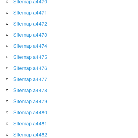
Sitemap a4470
Sitemap a4471
Sitemap a4472
Sitemap a4473
Sitemap a4474
Sitemap a4475
Sitemap a4476
Sitemap a4477
Sitemap a4478
Sitemap a4479
Sitemap a4480
Sitemap a4481
Sitemap a4482