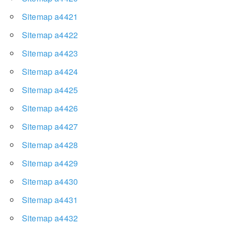
Sitemap a4421
Sitemap a4422
Sitemap a4423
Sitemap a4424
Sitemap a4425
Sitemap a4426
Sitemap a4427
Sitemap a4428
Sitemap a4429
Sitemap a4430
Sitemap a4431
Sitemap a4432