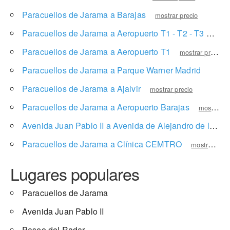
Paracuellos de Jarama a Barajas
mostrar precio
Paracuellos de Jarama a Aeropuerto T1 - T2 - T3
mostr
Paracuellos de Jarama a Aeropuerto T1
mostrar precio
Paracuellos de Jarama a Parque Warner Madrid
mostra
Paracuellos de Jarama a Ajalvir
mostrar precio
Paracuellos de Jarama a Aeropuerto Barajas
mostrar precio
Avenida Juan Pablo II a Avenida de Alejandro de la Sota
Paracuellos de Jarama a Clínica CEMTRO
mostrar precio
Lugares populares
Paracuellos de Jarama
Avenida Juan Pablo II
Paseo del Radar