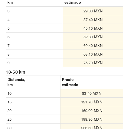
km
estimado
3
29.80 MXN
4
37.40 MXN
5
45.10 MXN
6
52.80 MXN
7
60.40 MXN
8
68.10 MXN
9
75.70 MXN
10-50 km
Distancia,
Precio
km
estimado
10
83.40 MXN
15
121.70 MXN
20
160.00 MXN
25
198.30 MXN
30
236.60 MXN