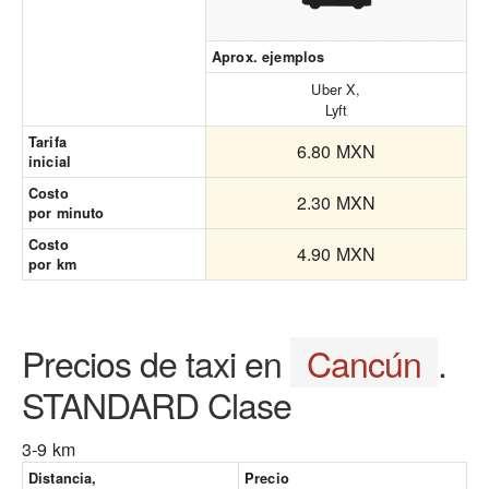
Aprox. ejemplos
Uber X,
Lyft
Tarifa
6.80 MXN
inicial
Costo
2.30 MXN
por minuto
Costo
4.90 MXN
por km
Precios de taxi en
Cancún
.
STANDARD Clase
3-9 km
Distancia,
Precio