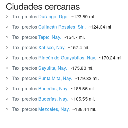
Ciudades cercanas
Taxi precios
Durango, Dgo.
~123.59 mi.
Taxi precios
Culiacán Rosales, Sin.
~124.34 mi.
Taxi precios
Tepic, Nay.
~154.7 mi.
Taxi precios
Xalisco, Nay.
~157.4 mi.
Taxi precios
Rincón de Guayabitos, Nay.
~170.24 mi.
Taxi precios
Sayulita, Nay.
~175.83 mi.
Taxi precios
Punta Mita, Nay.
~179.82 mi.
Taxi precios
Bucerías, Nay.
~185.55 mi.
Taxi precios
Bucerías, Nay.
~185.55 mi.
Taxi precios
Mezcales, Nay.
~188.44 mi.