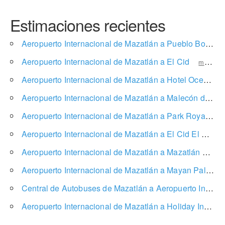
Estimaciones recientes
Aeropuerto Internacional de Mazatlán a Pueblo Bonito Emerald Bay
Aeropuerto Internacional de Mazatlán a El Cid
mostrar precio
Aeropuerto Internacional de Mazatlán a Hotel Oceano Palace
Aeropuerto Internacional de Mazatlán a Malecón de Mazatlán
Aeropuerto Internacional de Mazatlán a Park Royal Mazatlán
Aeropuerto Internacional de Mazatlán a El Cid El Moro Beach
Aeropuerto Internacional de Mazatlán a Mazatlán
mostr
Aeropuerto Internacional de Mazatlán a Mayan Palace Mazatlán
Central de Autobuses de Mazatlán a Aeropuerto Internacional de Mazatlán
Aeropuerto Internacional de Mazatlán a Holiday Inn Resort Mazatlan