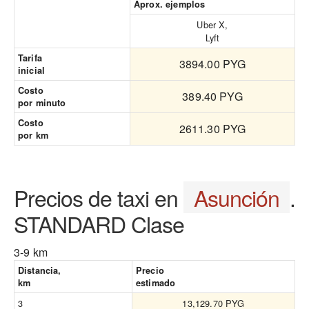
Aprox. ejemplos
Uber X,
Lyft
Tarifa
3894.00 PYG
inicial
Costo
389.40 PYG
por minuto
Costo
2611.30 PYG
por km
Precios de taxi en
Asunción
.
STANDARD Clase
3-9 km
Distancia,
Precio
km
estimado
3
13,129.70 PYG