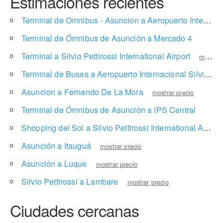
Estimaciones recientes
Terminal de Omnibus - Asuncion a Aeropuerto Internacional Silvio Pettirossi
Terminal de Ómnibus de Asunción a Mercado 4
mostrar
Terminal a Silvio Pettirossi International Airport
mostrar precio
Terminal de Buses a Aeropuerto Internacional Silvio Pettirossi
Asuncion a Fernando De La Mora
mostrar precio
Terminal de Ómnibus de Asunción a IPS Central
mostra
Shopping del Sol a Silvio Pettirossi International Airport
Asunción a Itauguá
mostrar precio
Asunción a Luque
mostrar precio
Silvio Pettirossi a Lambare
mostrar precio
Ciudades cercanas