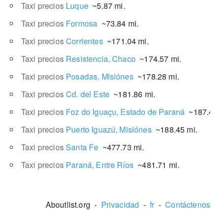
Taxi precios
Luque
~5.87 mi.
Taxi precios
Formosa
~73.84 mi.
Taxi precios
Corrientes
~171.04 mi.
Taxi precios
Resistencia, Chaco
~174.57 mi.
Taxi precios
Posadas, Misiónes
~178.28 mi.
Taxi precios
Cd. del Este
~181.86 mi.
Taxi precios
Foz do Iguaçu, Estado de Paraná
~187.49 
Taxi precios
Puerto Iguazú, Misiónes
~188.45 mi.
Taxi precios
Santa Fe
~477.73 mi.
Taxi precios
Paraná, Entre Ríos
~481.71 mi.
Aboutlist.org -
Privacidad
-
fr
-
Contáctenos