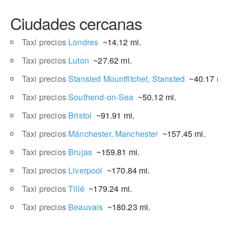
Ciudades cercanas
Taxi precios
Londres
~14.12 mi.
Taxi precios
Luton
~27.62 mi.
Taxi precios
Stansted Mountfitchet, Stansted
~40.17 mi.
Taxi precios
Southend-on-Sea
~50.12 mi.
Taxi precios
Bristol
~91.91 mi.
Taxi precios
Mánchester, Manchester
~157.45 mi.
Taxi precios
Brujas
~159.81 mi.
Taxi precios
Liverpool
~170.84 mi.
Taxi precios
Tillé
~179.24 mi.
Taxi precios
Beauvais
~180.23 mi.