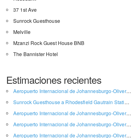
37 1st Ave
Sunrock Guesthouse
Melville
Mzanzi Rock Guest House BNB
The Bannister Hotel
Estimaciones recientes
Aeropuerto Internacional de Johannesburgo-Oliver Reginald Tambo a Finfoot Lake Reserve
Sunrock Guesthouse a Rhodesfield Gautrain Station
m
Aeropuerto Internacional de Johannesburgo-Oliver Reginald Tambo a Signature Lux Hotel Sandton
Aeropuerto Internacional de Johannesburgo-Oliver Reginald Tambo a Gauteng
Aeropuerto Internacional de Johannesburgo-Oliver Reginald Tambo a Johannesburgo