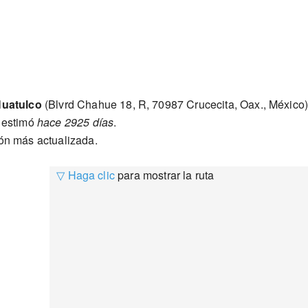
Huatulco
(Blvrd Chahue 18, R, 70987 Crucecita, Oax., México
e estimó
hace 2925 días
.
ión más actualizada.
▽ Haga clic
para mostrar la ruta