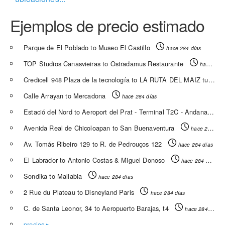
Ejemplos de precio estimado
Parque de El Poblado to Museo El Castillo
hace 284 días
TOP Studios Canasvieiras to Ostradamus Restaurante
hace 284 días
Credicell 948 Plaza de la tecnología to LA RUTA DEL MAIZ turismo de aventura
Calle Arrayan to Mercadona
hace 284 días
Estació del Nord to Aeroport del Prat - Terminal T2C - Andana 23
Avenida Real de Chicoloapan to San Buenaventura
hace 284 días
Av. Tomás Ribeiro 129 to R. de Pedrouços 122
hace 284 días
El Labrador to Antonio Costas & Miguel Donoso
hace 284 días
Sondika to Mallabia
hace 284 días
2 Rue du Plateau to Disneyland Paris
hace 284 días
C. de Santa Leonor, 34 to Aeropuerto Barajas, t4
hace 284 días
precios ▸