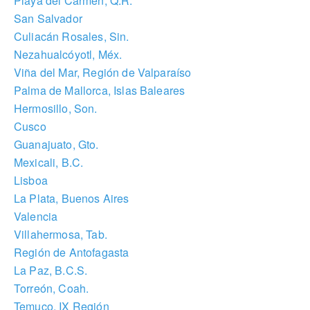
Playa del Carmen, Q.R.
San Salvador
Culiacán Rosales, Sin.
Nezahualcóyotl, Méx.
Viña del Mar, Región de Valparaíso
Palma de Mallorca, Islas Baleares
Hermosillo, Son.
Cusco
Guanajuato, Gto.
Mexicali, B.C.
Lisboa
La Plata, Buenos Aires
Valencia
Villahermosa, Tab.
Región de Antofagasta
La Paz, B.C.S.
Torreón, Coah.
Temuco, IX Región