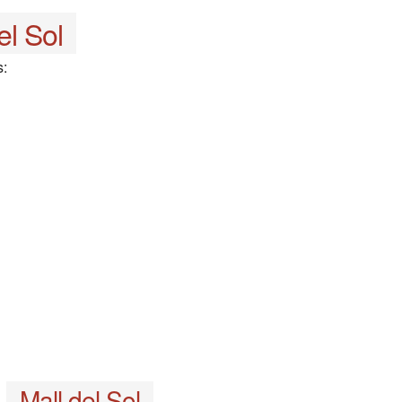
el Sol
s:
a
Mall del Sol