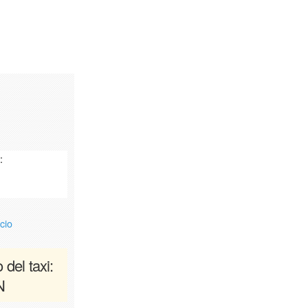
:
cio
 del taxi:
N