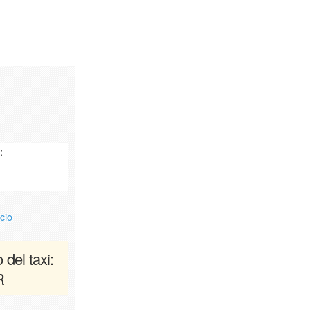
:
cio
 del taxi:
R