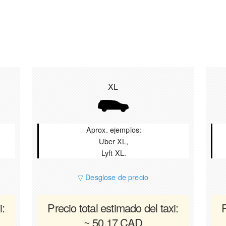
XL
Aprox. ejemplos:
Uber XL,
Lyft XL.
▽ Desglose de precio
i:
Precio total estimado del taxi:
P
~ 50.17 CAD