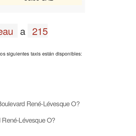
deau
a
215
s siguientes taxis están disponibles:
5 Boulevard René-Lévesque O?
ard René-Lévesque O?