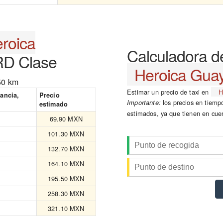
roica
Calculadora de
D Clase
Heroica Gua
50 km
Estimar un precio de taxi en
H
tancia,
Precio
los precios en tiempo
Importante:
estimado
estimados, ya que tienen en cue
69.90 MXN
101.30 MXN
132.70 MXN
164.10 MXN
195.50 MXN
258.30 MXN
321.10 MXN