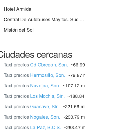
Hotel Armida
Central De Autobuses Mayitos. Suc. Guaymas
Misión del Sol
Ciudades cercanas
Taxi precios
Cd Obregón, Son.
~66.99 mi.
Taxi precios
Hermosillo, Son.
~79.87 mi.
Taxi precios
Navojoa, Son.
~107.12 mi.
Taxi precios
Los Mochis, Sin.
~188.84 mi.
Taxi precios
Guasave, Sin.
~221.56 mi.
Taxi precios
Nogales, Son.
~233.79 mi.
Taxi precios
La Paz, B.C.S.
~263.47 mi.