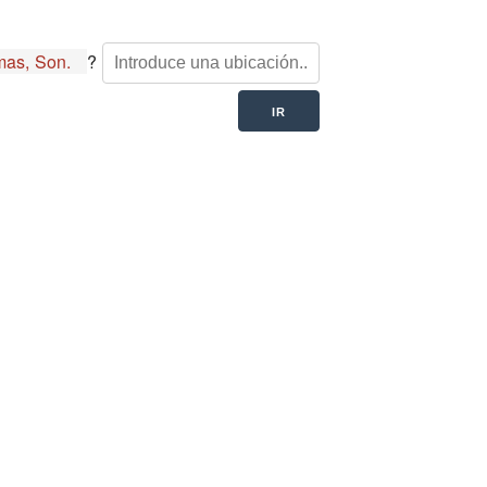
as, Son.
?