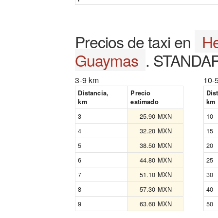
Precios de taxi en
He
Guaymas
. STANDAR
3-9 km
10-
Distancia,
Precio
Dis
km
estimado
km
3
25.90 MXN
10
4
32.20 MXN
15
5
38.50 MXN
20
6
44.80 MXN
25
7
51.10 MXN
30
8
57.30 MXN
40
9
63.60 MXN
50