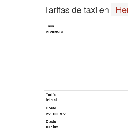
Tarifas de taxi en
He
Tasa
promedio
Tarifa
inicial
Costo
por minuto
Costo
por km