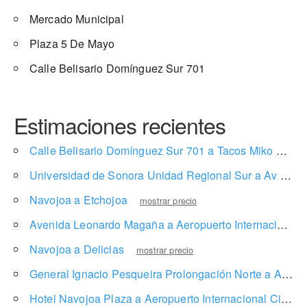
Mercado Municipal
Plaza 5 De Mayo
Calle Belisario Domínguez Sur 701
Estimaciones recientes
Calle Belisario Domínguez Sur 701 a Tacos Miko
mostr
Universidad de Sonora Unidad Regional Sur a Av Rodolfo Campodónico Pte 208
Navojoa a Etchojoa
mostrar precio
Avenida Leonardo Magaña a Aeropuerto Internacional de Ciudad Obregón
Navojoa a Delicias
mostrar precio
General Ignacio Pesqueira Prolongación Norte a Av. De Las Palmeras 979
Hotel Navojoa Plaza a Aeropuerto Internacional Ciudad Obregon