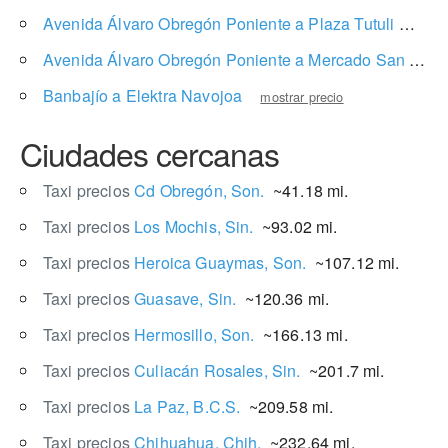
Avenida Álvaro Obregón Poniente a Plaza Tutuli
mostr
Avenida Álvaro Obregón Poniente a Mercado San Pedro
Banbajío a Elektra Navojoa
mostrar precio
Ciudades cercanas
Taxi precios
Cd Obregón, Son.
~41.18 mi.
Taxi precios
Los Mochis, Sin.
~93.02 mi.
Taxi precios
Heroica Guaymas, Son.
~107.12 mi.
Taxi precios
Guasave, Sin.
~120.36 mi.
Taxi precios
Hermosillo, Son.
~166.13 mi.
Taxi precios
Culiacán Rosales, Sin.
~201.7 mi.
Taxi precios
La Paz, B.C.S.
~209.58 mi.
Taxi precios
Chihuahua, Chih.
~232.64 mi.