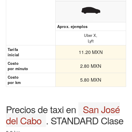
Aprox. ejemplos
Uber X,
Lyft
Tarifa
11.20 MXN
inicial
Costo
2.80 MXN
por minuto
Costo
5.80 MXN
por km
Precios de taxi en
San José
del Cabo
. STANDARD Clase