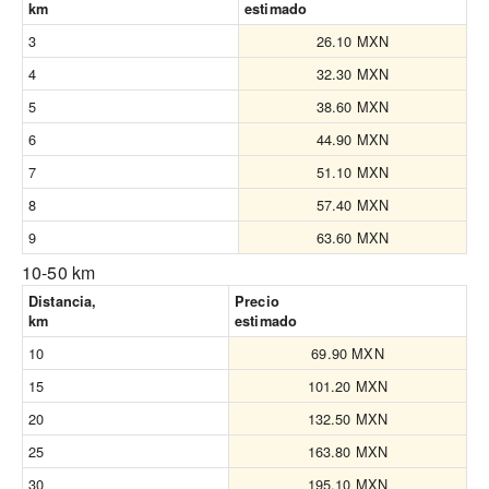
km
estimado
3
26.10 MXN
4
32.30 MXN
5
38.60 MXN
6
44.90 MXN
7
51.10 MXN
8
57.40 MXN
9
63.60 MXN
10-50 km
Distancia,
Precio
km
estimado
10
69.90 MXN
15
101.20 MXN
20
132.50 MXN
25
163.80 MXN
30
195.10 MXN