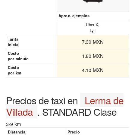
Aprox. ejemplos
Uber X,
Lyft
Tarifa
7.30 MXN
inicial
Costo
1.80 MXN
por minuto
Costo
4.10 MXN
por km
Precios de taxi en
Lerma de
Villada
. STANDARD Clase
3-9 km
Distancia,
Precio